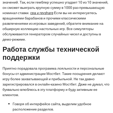
значений. Так, если гемблер успешно угадает 10 из 10 значений,
он сможет выиграть крупную сумму в 1000 раз превышающую
номинал ставки.
cpa и revshare
Если вы не интересуетесь
вращениями барабанов и прочими классическими
развлечениями из игровых заведений, обратите внимание на
обширную коллекцию настольных игр. Все симуляторы
обслуживаются генератором случайных чисел и доступны в
демо-режиме.
Работа службы технической
поддержки
Приятно порадовала программа лояльности и персональные
бонусы от администрации Мостбет. Такие поощрения делают
игру более захватывающей и прибыльной. Не так давно
зарегистрировался в онлайн-казино Мостбет. Даже не думал, что
буквально влюблюсь в эту платформу и буду активным ее
клиентом.
Говоря об интерфейсе сайта, выделим удобное
расположение разделов.