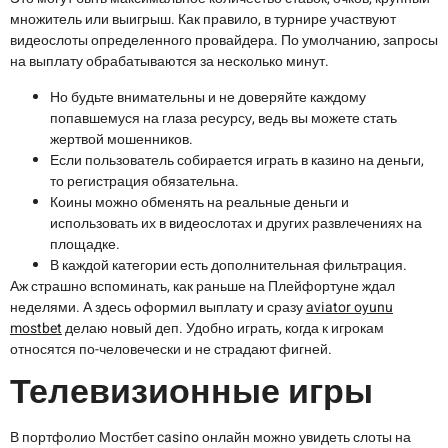
множитель или выигрыш. Как правило, в турнире участвуют
видеослоты определенного провайдера. По умолчанию, запросы
на выплату обрабатываются за несколько минут.
Но будьте внимательны и не доверяйте каждому
попавшемуся на глаза ресурсу, ведь вы можете стать
жертвой мошенников.
Если пользователь собирается играть в казино на деньги,
то регистрация обязательна.
Коины можно обменять на реальные деньги и
использовать их в видеослотах и других развлечениях на
площадке.
В каждой категории есть дополнительная фильтрация.
Аж страшно вспоминать, как раньше на Плейфортуне ждал
неделями. А здесь оформил выплату и сразу
aviator oyunu
mostbet
делаю новый деп. Удобно играть, когда к игрокам
относятся по-человечески и не страдают фигней.
Телевизионные игры
В портфолио Мостбет casino онлайн можно увидеть слоты на