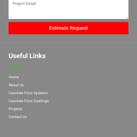
Estimate Request
Useful Links
Home
About Us
Concrete Floor Systems
Concrete Floor Coatings
Projects
Contact Us