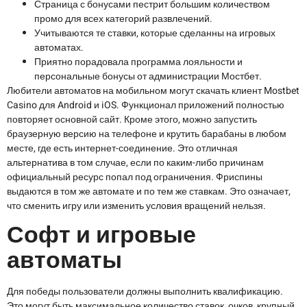
Страница с бонусами пестрит большим количеством
промо для всех категорий развлечений.
Учитываются те ставки, которые сделанны на игровых
автоматах.
Приятно порадовала программа лояльности и
персональные бонусы от администрации Мостбет.
Любители автоматов на мобильном могут скачать клиент Mostbet
Casino для Android и iOS. Функционал приложений полностью
повторяет основной сайт. Кроме этого, можно запустить
браузерную версию на телефоне и крутить барабаны в любом
месте, где есть интернет-соединение. Это отличная
альтернатива в том случае, если по каким-либо причинам
официальный ресурс попал под ограничения. Фриспины
выдаются в том же автомате и по тем же ставкам. Это означает,
что сменить игру или изменить условия вращений нельзя.
Софт и игровые
автоматы
Для победы пользователи должны выполнить квалификацию.
Это могут быть максимальное количество ставок, очков, крупный