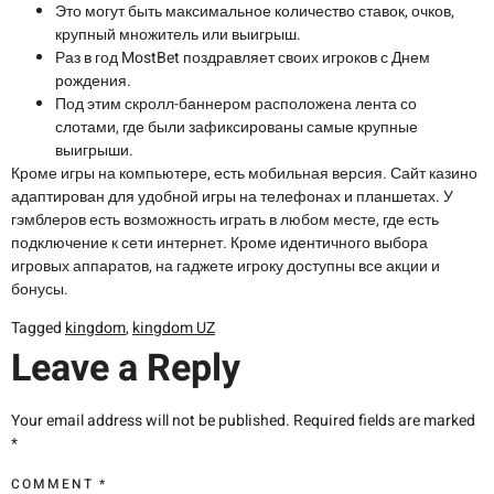
Это могут быть максимальное количество ставок, очков,
крупный множитель или выигрыш.
Раз в год MostBet поздравляет своих игроков с Днем
рождения.
Под этим скролл-баннером расположена лента со
слотами, где были зафиксированы самые крупные
выигрыши.
Кроме игры на компьютере, есть мобильная версия. Сайт казино
адаптирован для удобной игры на телефонах и планшетах. У
гэмблеров есть возможность играть в любом месте, где есть
подключение к сети интернет. Кроме идентичного выбора
игровых аппаратов, на гаджете игроку доступны все акции и
бонусы.
Tagged
kingdom
,
kingdom UZ
Leave a Reply
Your email address will not be published.
Required fields are marked
*
COMMENT
*