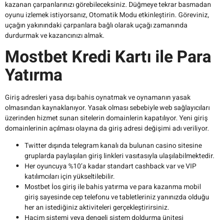
kazanan çarpanlarınızı görebileceksiniz. Düğmeye tekrar basmadan
oyunu izlemek istiyorsanız, Otomatik Modu etkinleştirin. Göreviniz,
uçağın yakınındaki çarpanlara bağlı olarak uçağı zamanında
durdurmak ve kazancınızı almak.
Mostbet Kredi Kartı ile Para
Yatırma
Giriş adresleri yasa dışı bahis oynatmak ve oynamanın yasak
olmasından kaynaklanıyor. Yasak olması sebebiyle web sağlayıcıları
üzerinden hizmet sunan sitelerin domainlerin kapatılıyor. Yeni giriş
domainlerinin açılması olayına da giriş adresi değişimi adı veriliyor.
Twitter dışında telegram kanalı da bulunan casino sitesine
gruplarda paylaşılan giriş linkleri vasıtasıyla ulaşılabilmektedir.
Her oyuncuya %10’a kadar standart cashback var ve VIP
katılımcıları için yükseltilebilir.
Mostbet İos giriş ile bahis yatırma ve para kazanma mobil
giriş sayesinde cep telefonu ve tabletleriniz yanınızda olduğu
her an istediğiniz aktiviteleri gerçekleştirirsiniz.
Hacim sistemi veya dengeli sistem doldurma ünitesi