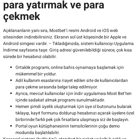
para yatırmak ve para
çekmek
Açıklananların yanı sıra, Mostbet’i resmi Android ve iOS web
sitesinden indirebilirsiniz. Ekranın sol üst köşesinde bir Apple ve
Android simgesi vardır. – Tıkladığınızda, sistem kullanıcıyı Uygulama
İndirme sayfasına taşır. Giriş adresi güvenilebildiği sürece, çok kısa
sürede bir hesabınız olabilir.
Ortaklık programı, online bahis oynamaya başlamak için
mükemmel bir yoldur.
Adil kullanım esaslarına riayet edilen site de kullanıcılardan
para çekme sırasında belge talep edilmiyor.
Ayrıca, mevcut kullanıcılar için i̇ndir uygulaması Most Bet’ten
içinde sadakat almak programı sunulmaktadır.
Hemen şimdi üyelik oluşturmak için üye ol butonunu bularak
tıklayıp, kayıt formunu doldurup hesabınızı açarak üyelere özel
birbirinde farklı pek çok fırsatlara ulaşmaya siz de başlayın.
Portal oyun kütüphanesinin temsilcilerinin çoğu demo
modunda başlatılabilir.