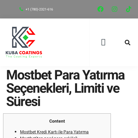
+1 (780)-2321-616
CONCRETE FLOOR SYSTEMS
CONCRETE FLOOR COATINGS
CONTACT US
Mostbet Para Yatırma
Seçenekleri, Limiti ve
Süresi
Content
Mostbet Kredi Kartı ile Para Yatırma